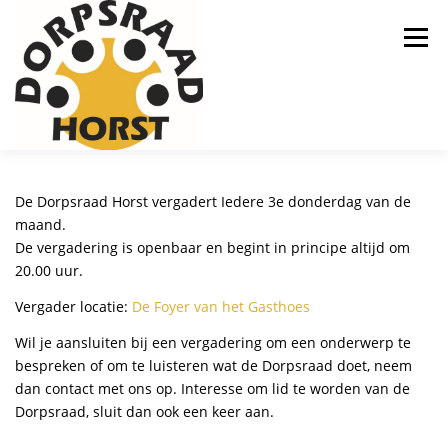
Ga
naar
Menu
de
inhoud
HOME
NIEUWS
OVER ONS
De Dorpsraad Horst vergadert Iedere 3e donderdag van de
maand.
De vergadering is openbaar en begint in principe altijd om
VERGADERINGEN
WIJKCOMITÉS HORST
20.00 uur.
Vergader locatie:
De Foyer van het Gasthoes
GEZAMENLIJKE COLLECTE
Wil je aansluiten bij een vergadering om een onderwerp te
bespreken of om te luisteren wat de Dorpsraad doet, neem
dan contact met ons op. Interesse om lid te worden van de
Dorpsraad, sluit dan ook een keer aan.