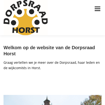
Ga
naar
Menu
de
inhoud
HOME
NIEUWS
OVER ONS
Welkom op de website van de Dorpsraad
Horst
VERGADERINGEN
WIJKCOMITÉS HORST
Graag vertellen we je meer over de Dorpsraad, haar leden en
de wijkcomités in Horst.
GEZAMENLIJKE COLLECTE